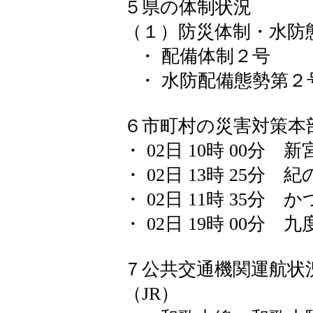
５県の体制状況
（１）防災体制・水防
・ 配備体制２号
・ 水防配備態勢第２
６市町村の災害対策本
・ 02日 10時 00分 新
・ 02日 13時 25分 
・ 02日 11時 35分 
・ 02日 19時 00分 
７公共交通機関運航状
（JR）