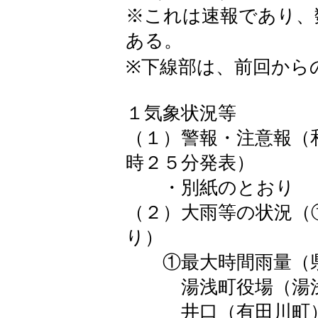
※これは速報であり、
ある。
※下線部は、前回から
１気象状況等
（１）警報・注意報（
時２５分発表）
・別紙のとおり
（２）大雨等の状況（
り）
①最大時間雨量（県
湯浅町役場（湯浅
井口（有田川町