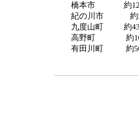
橋本市 約12
紀の川市 約2
九度山町 約43
高野町 約10
有田川町 約5