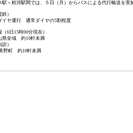
粉河駅間では、５日（月）からバスによる代行輸送を実
電鉄）
ヤ運行 通常ダイヤの5割程度
（6日15時00分現在）
全域 約10軒未満
訳）
 約10軒未満