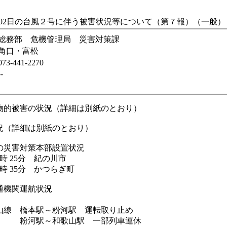
月02日の台風２号に伴う被害状況等について（第７報）（一般）
総務部 危機管理局 災害対策課
角口・富松
073-441-2270
--
物的被害の状況（詳細は別紙のとおり）
況（詳細は別紙のとおり）
の災害対策本部設置状況
3時 25分 紀の川市
1時 35分 かつらぎ町
通機関運航状況
 橋本駅～粉河駅 運転取り止め
～和歌山駅 一部列車運休