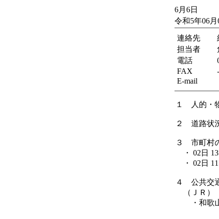
6月6日
令和5年06
連絡先
担当者
電話
FAX
E-mail
１ 人的・
２ 道路状
３ 市町村
・ 02日 1
・ 02日 1
４ 公共交
（ＪＲ）
・和歌山線
粉河駅