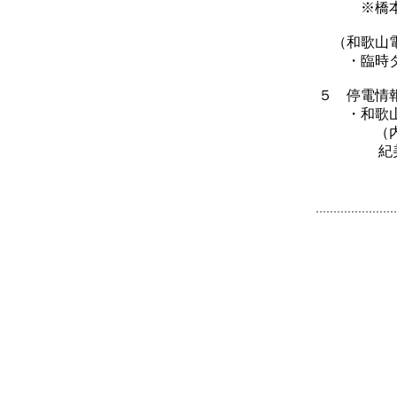
※橋本駅～
（和歌山
・臨時ダイ
５ 停電情報
・和歌山県
（内
紀美野町