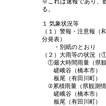
※これは速報であり、
る。
１ 気象状況等
（１）警報・注意報（和歌
分発表）
・別紙のとおり
（２）大雨等の状況（
①最大時間雨量（県観測
嵯峨谷（橋本市） 
板尾（有田川町） 
②累積雨量（県観測情報
嵯峨谷（橋本市） 
板尾（有田川町） 