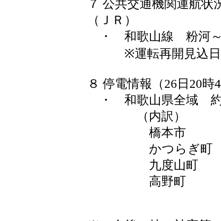
７ 公共交通機関運航状
（ＪＲ）
・ 和歌山線 粉河～
※運転再開見込日時：
８ 停電情報（26日20時
・ 和歌山県全域 約1,
（内訳）
橋本市 約2
かつらぎ町 約
九度山町 約7
高野町 約2