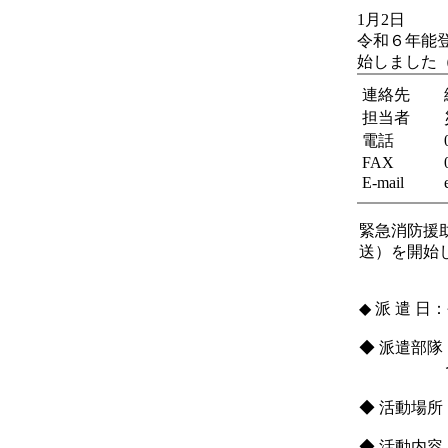
1月2日
令和６年能
始しました
連絡先
担当者
電話
FAX
E-mail
緊急消防援
送）を開始
◆ 派 遣 
◆ 派遣部
うち活動
◆ 活動場所
◆ 活動内