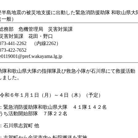
登半島地震の被災地支援に出動した緊急消防援助隊 和歌山県大
（一般）
総務部 危機管理局 災害対策課
災害対策課 花田・野口
073-441-2262 （内線2262）
073-422-7652
e0119001@pref.wakayama.lg.jp
助隊和歌山県大隊の指揮隊及び救急小隊が石川県にて救援活動
しました。
日：令和６年１月１日（月）～４日（木）（予定）
隊：緊急消防援助隊和歌山県大隊 ４１隊１４２名
開始部隊 ７隊２２名
：石川県志賀町 他
容：志賀町から金沢市内へ転院搬送を実施