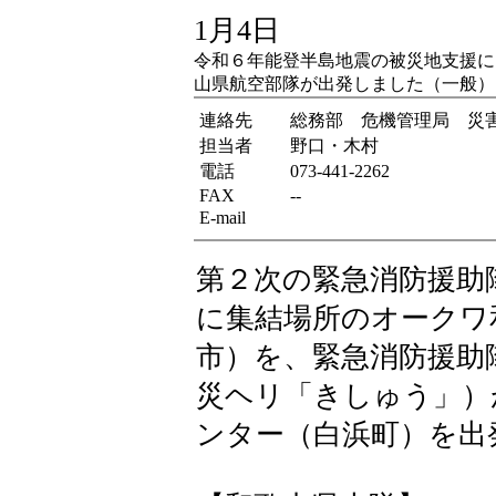
1月4日
令和６年能登半島地震の被災地支援に
山県航空部隊が出発しました（一般）
連絡先
総務部 危機管理局 災
担当者
野口・木村
電話
073-441-2262
FAX
--
E-mail
第２次の緊急消防援助
に集結場所のオークワ
市）を、緊急消防援助
災ヘリ「きしゅう」）
ンター（白浜町）を出