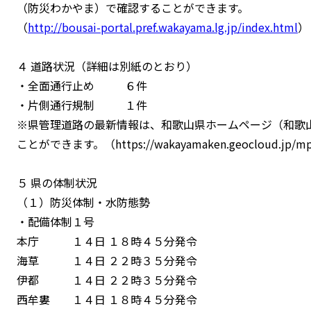
（防災わかやま）で確認することができます。
（
http://bousai-portal.pref.wakayama.lg.jp/index.html
）
４ 道路状況（詳細は別紙のとおり）
・全面通行止め ６件
・片側通行規制 １件
※県管理道路の最新情報は、和歌山県ホームページ（和歌
ことができます。（https://wakayamaken.geocloud.jp/m
５ 県の体制状況
（１）防災体制・水防態勢
・配備体制１号
本庁 １４日 １８時４５分発令
海草 １４日 ２２時３５分発令
伊都 １４日 ２２時３５分発令
西牟婁 １４日 １８時４５分発令