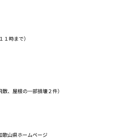
１１時まで）
）
飛散、屋根の一部損壊２件）
和歌山県ホームページ