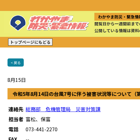
わかやま防災・緊急情
閲覧日から一週間前まで
公開している情報は資料
トップページにもどる
< 戻る
8月15日
令和5年8月14日の台風7号に伴う被害状況等について（
連絡先
総務部 危機管理局 災害対策課
担当者
富松、保富
電話
073-441-2270
FAX
--