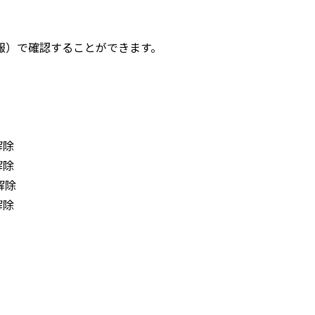
報）で確認することができます。
解除
解除
解除
解除