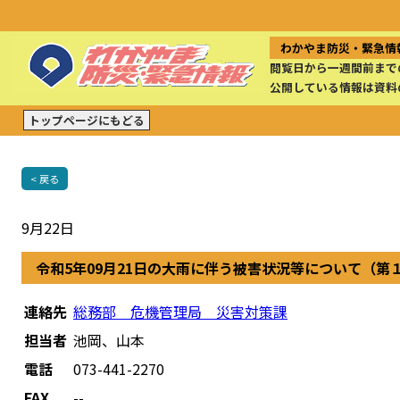
わかやま防災・緊急情
閲覧日から一週間前まで
公開している情報は資料
トップページにもどる
< 戻る
9月22日
令和5年09月21日の大雨に伴う被害状況等について（第
連絡先
総務部 危機管理局 災害対策課
担当者
池岡、山本
電話
073-441-2270
FAX
--