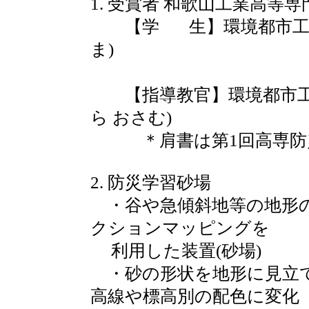
1. 受賞者 和歌山工業高等
【学 生】環境都市工学科
ま)
山添 成毅(や
【指導教官】環境都市工学科
ら おさむ)
＊肩書は第1回高専防災
2. 防災学習砂場
・谷や急傾斜地等の地形
クションマッピングを
利用した装置(砂場)
・砂の形状を地形に見立て
高線や標高別の配色に変化