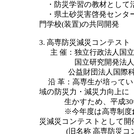
・防災学習の教材として
・県土砂災害啓発センター
門学校(装置)の共同開発
3. 高専防災減災コンテスト
主 催：独立行政法人国立
国立研究開発法人防
公益財団法人国際科
沿 革：高専生が培ってい
域の防災力・減災力向上に
生かすため、平成30年
※今年度は高専制度創設
災減災コンテストとして開
(旧名称 高専防災コン