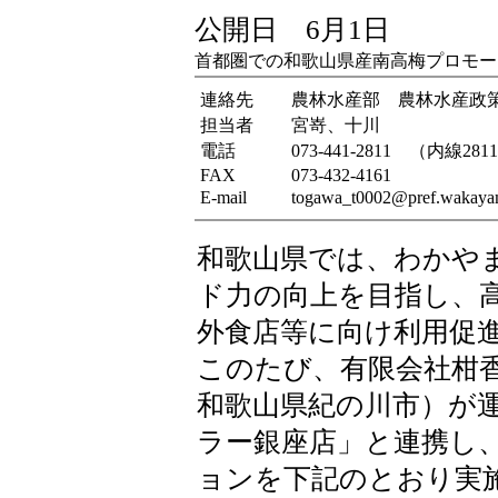
公開日 6月1日
首都圏での和歌山県産南高梅プロモー
連絡先
農林水産部 農林水産政
担当者
宮嵜、十川
電話
073-441-2811 （内線281
FAX
073-432-4161
E-mail
togawa_t0002@pref.wakayam
和歌山県では、わかや
ド力の向上を目指し、
外食店等に向け利用促
このたび、有限会社柑
和歌山県紀の川市）が
ラー銀座店」と連携し
ョンを下記のとおり実