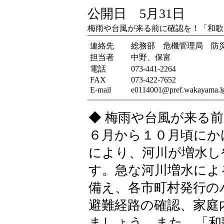
公開日 5月31日
梅雨や台風が来る前に確認を！「和歌
連絡先
総務部 危機管理局 防
担当者
中野、保富
電話
073-441-2264
FAX
073-422-7652
E-mail
e0114001@pref.wakayama.lg
◆ 梅雨や台風が来る
６月から１０月頃にか
により、河川が増水し
す。急な河川増水によ
備え、各市町村発行の
避難経路の確認、家庭
ましょう。また、「和