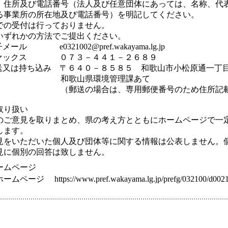
所及び電話番号（法人及び任意団体にあっては、名称、代
所の所在地及び電話番号）を明記してください。
の受付は行っておりません。
れかの方法でご提出ください。
e0321002@pref.wakayama.lg.jp
クス ０７３－４４１－２６８９
持ち込み 〒６４０－８５８５ 和歌山市小松原通一丁
山県環境管理課あて
の場合は、専用郵便番号のため住所記載
取り扱い
意見を取りまとめ、県の考え方とともにホームページで一
ます。
いただいた個人及び団体等に関する情報は公表しません。
個別の回答は致しません。
ームページ
ジ https://www.pref.wakayama.lg.jp/prefg/032100/d00213