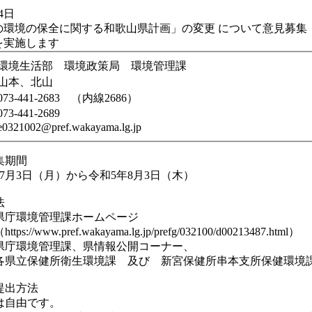
4日
の環境の保全に関する和歌山県計画」の変更 について意見募集
を実施します
環境生活部 環境政策局 環境管理課
山本、北山
073-441-2683 （内線2686）
073-441-2689
e0321002@pref.wakayama.lg.jp
集期間
月3日（月）から令和5年8月3日（木）
法
庁環境管理課ホームページ
ww.pref.wakayama.lg.jp/prefg/032100/d00213487.html）
環境管理課、県情報公開コーナー、
健所衛生環境課 及び 新宮保健所串本支所保健環境
提出方法
自由です。