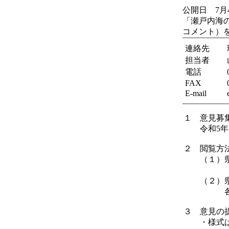
公開日 7月
「瀬戸内海
コメント）
連絡先
担当者
電話
FAX
E-mail
１ 意見募
令和5年7
２ 閲覧方
（１）県
（https://w
（２）県庁
各県立保
３ 意見の
・様式は