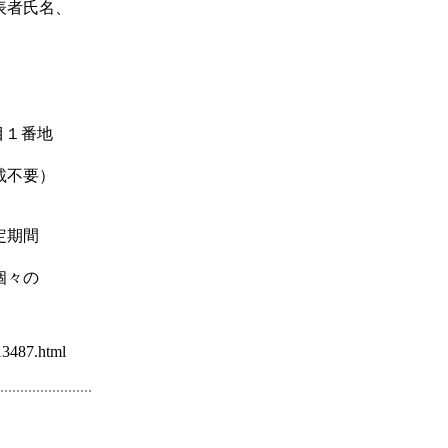
表者氏名、
目１番地
不要）
定期間
個々の
487.html