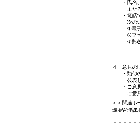
・氏名、住
主たる事業
・電話で
・次のいず
①電子メール 
②ファッ
③郵送又は
和歌
（郵送
４ 意見の
・類似のご
公表し
・ご意見を
ご意見に
＞＞関連ホ
環境管理課ホームペー