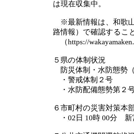
は現在収集中。
※最新情報は、和歌山
路情報）で確認するこ
（https://wakayamaken.
５県の体制状況
防災体制・水防態勢（1
・警戒体制２号
・水防配備態勢第２
６市町村の災害対策本
・02日 10時 00分 