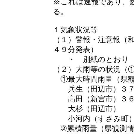
※これは速報であり、
る。
１気象状況等
（１）警報・注意報（
４９分発表）
・ 別紙のとおり
（２）大雨等の状況（
①最大時間雨量（県観
兵生（田辺市）３７
高田（新宮市）３６
大杉（田辺市） 
小河内（すさみ町）
②累積雨量（県観測情