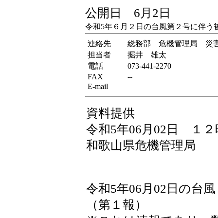
公開日 6月2日
令和5年６月２日の台風第２号に伴う
連絡先
総務部 危機管理局 災
担当者
掘井 雄太
電話
073-441-2270
FAX
--
E-mail
資料提供
令和5年06月02日 １
和歌山県危機管理局
令和5年06月02日の
（第１報）