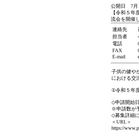
公開日 7月
【令和５年
流会を開催
連絡先
担当者
電話
FAX
E-mail
子供の健や
における交
①令和５年
◇申請開始
※申請数が
◇募集詳細
＜URL＞
https://www.