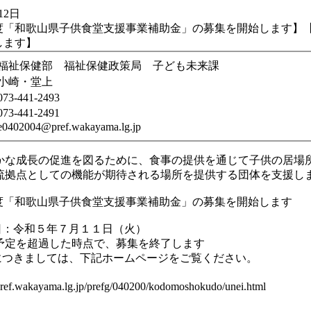
12日
度「和歌山県子供食堂支援事業補助金」の募集を開始します】
します】
福祉保健部 福祉保健政策局 子ども未来課
小崎・堂上
073-441-2493
073-441-2491
e0402004@pref.wakayama.lg.jp
かな成長の促進を図るために、食事の提供を通じて子供の居
流拠点としての機能が期待される場所を提供する団体を支援し
度「和歌山県子供食堂支援事業補助金」の募集を開始します
日：令和５年７月１１日（火）
予定を超過した時点で、募集を終了します
につきましては、下記ホームページをご覧ください。
pref.wakayama.lg.jp/prefg/040200/kodomoshokudo/unei.html