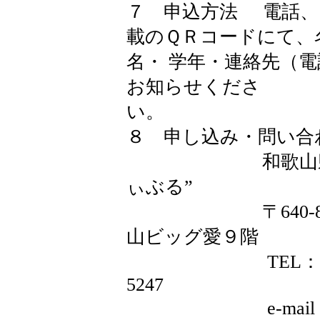
７ 申込方法 電話、
載のＱＲコードにて、
名・ 学年・連絡先（
お知らせくださ
い
８ 申し込み・問い
和歌山県男女共
ぃぶる”
〒640-8319 
山ビッグ愛９階
TEL：073-435-
5247
e-mail