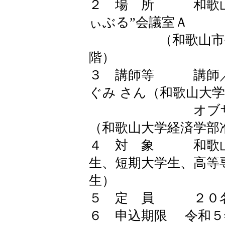
２ 場 所 和歌山
ぃぶる”会議室Ａ
（和歌山市手平2-
階）
３ 講師等 講師／
ぐみ さん（和歌山大
オブザーバー：
（和歌山大学経済学部
４ 対 象 和歌山
生、短期大学生、高等
生
５ 定 員 ２０名
６ 申込期限 令和５