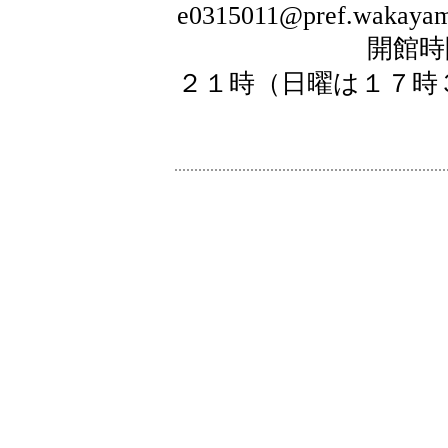
e0315011@pref.wakayama
開館時間：月曜
２１時（日曜は１７時