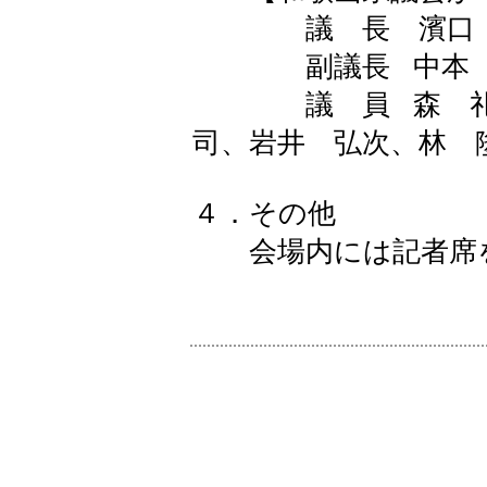
議 長 濱口 
副議長 中本 
議 員 森 礼子
司、岩井 弘次、林
４．その他
会場内には記者席を