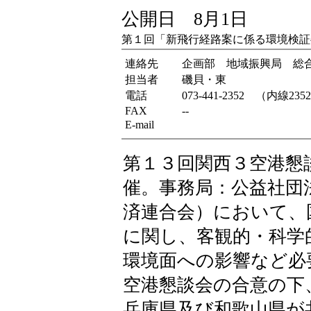
公開日 8月1日
第１回「新飛行経路案に係る環境検証
連絡先
企画部 地域振興局 総
担当者
磯貝・東
電話
073-441-2352 （内線235
FAX
--
E-mail
第１３回関西３空港懇
催。事務局：公益社団
済連合会）において、
に関し、客観的・科学
環境面への影響など必
空港懇談会の合意の下
兵庫県及び和歌山県が