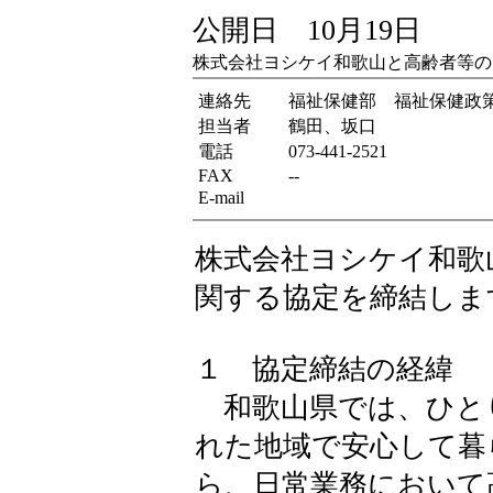
公開日 10月19日
株式会社ヨシケイ和歌山と高齢者等の
連絡先
福祉保健部 福祉保健政
担当者
鶴田、坂口
電話
073-441-2521
FAX
--
E-mail
株式会社ヨシケイ和歌
関する協定を締結しま
１ 協定締結の経緯
和歌山県では、ひと
れた地域で安心して暮
ら、日常業務において