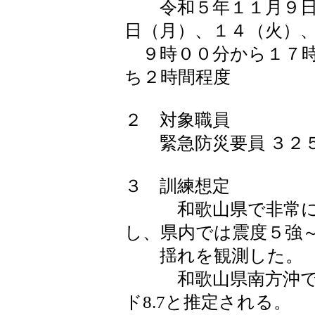
令和５年１１月９日
日（月）、１４（火）
９時００分から１７時
ち２時間程度
２ 対象職員
緊急防災要員 ３２
３ 訓練想定
和歌山県で非常に強
し、県内では震度５強
揺れを観測した。
和歌山県南方沖で、
ド8.7と推定される。