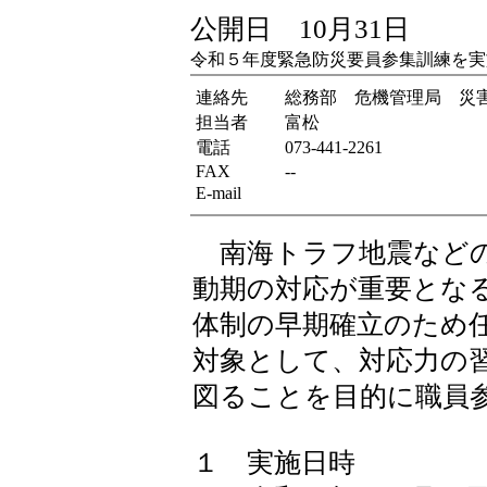
公開日 10月31日
令和５年度緊急防災要員参集訓練を実
連絡先
総務部 危機管理局 災
担当者
富松
電話
073-441-2261
FAX
--
E-mail
南海トラフ地震などの
動期の対応が重要とな
体制の早期確立のため
対象として、対応力の
図ることを目的に職員
１ 実施日時