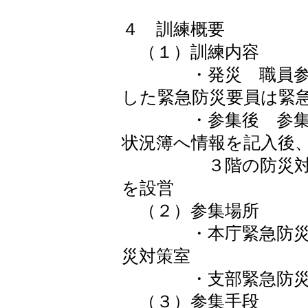
４ 訓練概要
（１）訓練内容
・発災 職員参集
した緊急防災要員は緊
・参集後 参集し
状況簿へ情報を記入後
３階の防災対策室
を設営
（２）参集場所
・本庁緊急防災要員
災対策室
・支部緊急防災要
（３）参集手段