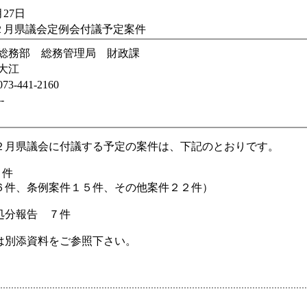
27日
２月県議会定例会付議予定案件
総務部 総務管理局 財政課
大江
073-441-2160
--
２月県議会に付議する予定の案件は、下記のとおりです。
３件
６件、条例案件１５件、その他案件２２件）
処分報告 ７件
は別添資料をご参照下さい。