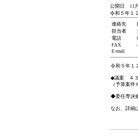
公開日 11月
令和５年１
連絡先
担当者
電話
FAX
E-mail
令和５年１
◆議案 ４
（予算案件
◆委任専決
なお、詳細