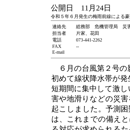
公開日 11月24日
令和５年６月発生の梅雨前線による豪
連絡先
総務部 危機管理局 災
担当者
片家、花田
電話
073-441-2262
FAX
--
E-mail
６月の台風第２号の
初めて線状降水帯が発
短期間に集中して激し
害や地滑りなどの災害
起こしました。予測困
は、これまでの備えと
る対応が求められるた