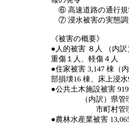
⑥ 高速道路の通行規
⑦ 浸水被害の実態調
《被害の概要》
●人的被害 ８人 （内
重傷１人、軽傷４人
●住家被害 3,147 棟
部損壊16 棟、床上浸水96
●公共土木施設被害 919 件 
（内訳）県管理施設 457
市町村管理施設 462
●農林水産業被害 13,065