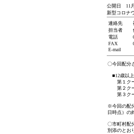
公開日 11月
新型コロナ
連絡先
担当者
電話
FAX
E-mail
〇今回配分
■12歳以
第１クール（
第２クール（
第３クール（
※今回の配
日時点）の
〇市町村配
別添のとお