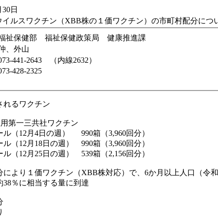
30日
ウイルスワクチン（XBB株の１価ワクチン）の市町村配分につ
福祉保健部 福祉保健政策局 健康推進課
仲、外山
073-441-2643 （内線2632）
073-428-2325
されるワクチン
上用第一三共社ワクチン
12月4日の週） 990箱（3,960回分）
12月18日の週） 990箱（3,960回分）
12月25日の週） 539箱（2,156回分）
分により１価ワクチン（XBB株対応）で、6か月以上人口（令
約38％に相当する量に到達
分
り