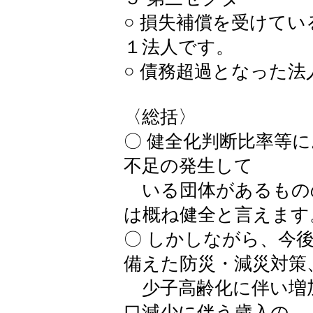
○ 損失補償を受けて
１法人です。
○ 債務超過となった
〈総括〉
〇 健全化判断比率等
不足の発生して
いる団体があるもの
は概ね健全と言えます
〇 しかしながら、今
備えた防災・減災対策
少子高齢化に伴い増
口減少に伴う歳入の