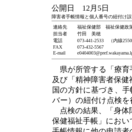
公開日 12月5日
障害者手帳情報と個人番号の紐付け誤
連絡先
福祉保健部 福祉保健政
担当者
竹田 美穂
電話
073-441-2533 （内線255
FAX
073-432-5567
E-mail
e0404003@pref.wakayama.lg
県が所管する「療育
及び「精神障害者保健
国の方針に基づき、手
バー）の紐付け点検を
点検の結果、「身体
保健福祉手帳」におい
手帳情報に他の申請者