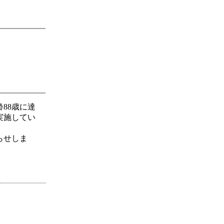
88歳に達
実施してい
らせしま