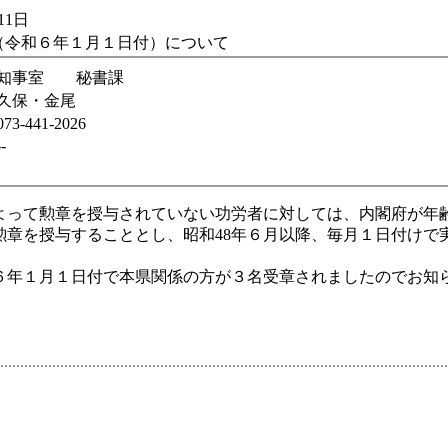
11日
（令和６年１月１日付）について
知事室 秘書課
久保・金尾
073-441-2026
--
よって勲章を授与されていない功労者に対しては、内閣府が年齢
勲章を授与することとし、昭和48年６月以降、毎月１日付けで
６年１月１日付で本県関係の方が３名受章されましたのでお知