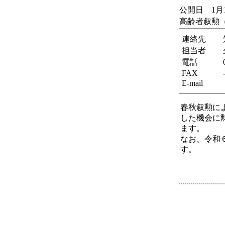
公開日 1月
高齢者叙勲
連絡先
担当者
電話
FAX
E-mail
春秋叙勲に
した機会に
ます。
なお、令和
す。