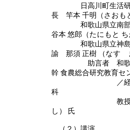
日高川町生活研究
長 竿本 千明（さおも
和歌山県立南部
谷本 悠郎（たにもと 
和歌山県立神
諭 那須 正樹 （なす 
助言者 和歌山大
幹 食農総合研究教育セ
／経済学部及
科
教授 岸上 光
し） 氏
（２）講演 １４