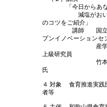
「今日からあなた
減塩がおいしく
のコツをご紹介」
講師 国立循環器
プンイノベーションセ
産学連携本部
上級研究員
竹本 小百合（
氏
４ 対象 食育推進実践
者等
５ 主催 和歌山県食育