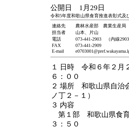
公開日 1月29日
令和5年度和歌山県食育推進表彰式及
連絡先
農林水産部 農業生産局
担当者
山本、片山
電話
073-441-2903 （内線290
FAX
073-441-2909
E-mail
e0703001@pref.wakayama.lg
１ 日時 令和６年２月
６：００
２ 場所 和歌山県自治
ノ丁２－１）
３ 内容
第１部 和歌山県食育
３：５０