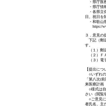
・県庁医務
・県庁情報
・各県立保
日、祝日を
・和歌山県
https://www.
３．意見の
下記（郵送
す。
（１）郵送
（２）ＦＡ
（３）電子メール
【提出につ
○いずれの
「第八次(
来医療計画
○様式は自
さい（閲覧
○ご意見に
者氏名、主