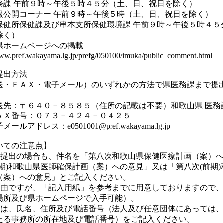
課 午前９時～午後５時４５分（土、日、祝日を除く）
公開コーナー 午前９時～午後５時（土、日、祝日を除く）
健所保健課及び串本支所保健環境課 午前９時～午後５時４５
除く）
ホームページへの掲載
pref.wakayama.lg.jp/prefg/050100/imuka/public_comment.html
提出方法
・ＦＡＸ・電子メール）のいずれかの方法で県医務課まで提
先：〒６４０－８５８５（住所の記載は不要）和歌山県 医務
Ｘ番号：０７３－４２４－０４２５
アドレス：e0501001@pref.wakayama.lg.jp
いての注意点】
提出の場合も、件名を「第八次和歌山県保健医療計画（案）へ
前期)和歌山県医師確保計画（案）への意見」又は「第八次(前期
（案）への意見」とご記入ください。
由ですが、「記入用紙」を参考までに用意しておりますので、
場所及び県ホームページで入手可能）。
は、氏名、住所及び電話番号（法人及び任意団体にあっては、
たる事務所の所在地及び電話番号）をご記入ください。