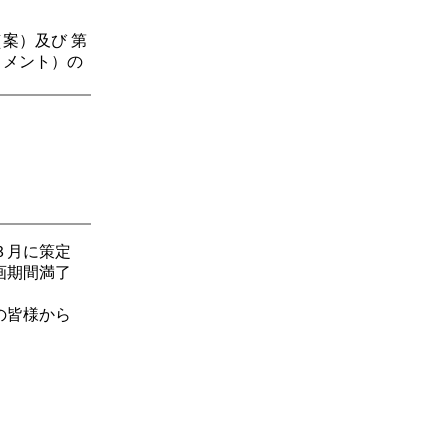
案）及び 第
コメント）の
３月に策定
画期間満了
の皆様から