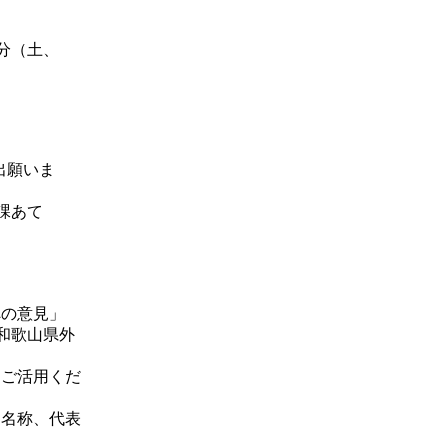
分（土、
出願いま
課あて
の意見」
)和歌山県外
ご活用くだ
名称、代表