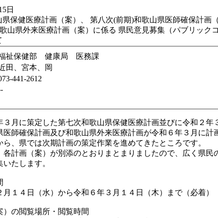
15日
県保健医療計画（案）、 第八次(前期)和歌山県医師確保計画（
)和歌山県外来医療計画（案）に係る 県民意見募集（パブリック
て
福祉保健部 健康局 医務課
近田、宮本、岡
073-441-2612
--
３月に策定した第七次和歌山県保健医療計画並びに令和２年
県医師確保計画及び和歌山県外来医療計画が令和６年３月に計
から、県では次期計画の策定作業を進めてきたところです。
各計画（案）が別添のとおりまとまりましたので、広く県民
集いたします。
間
月１４日（水）から令和６年３月１４日（木）まで（必着）
案）の閲覧場所・閲覧時間