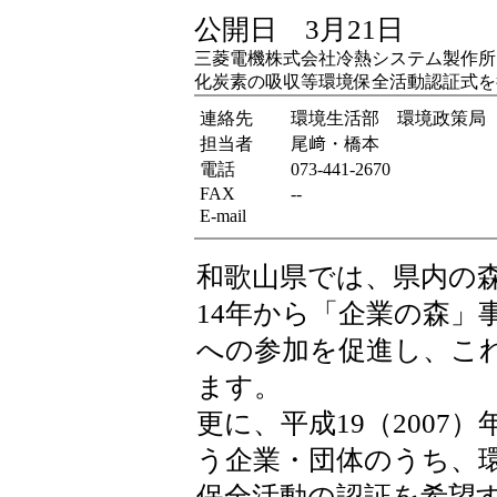
公開日 3月21日
三菱電機株式会社冷熱システム製作所
化炭素の吸収等環境保全活動認証式を
連絡先
環境生活部 環境政策局
担当者
尾﨑・橋本
電話
073-441-2670
FAX
--
E-mail
和歌山県では、県内の
14年から「企業の森」
への参加を促進し、これ
ます。
更に、平成19（2007
う企業・団体のうち、
保全活動の認証を希望