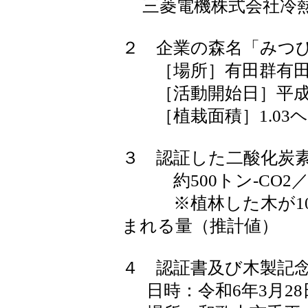
三菱電機株式会社冷熱
２ 企業の森名「みつ
［場所］有田群有田川町
［活動開始日］平成28
［植栽面積］1.03
３ 認証した二酸化炭
約500トン‐CO2／1
※植林した木が10
まれる量（推計値）
４ 認証書及び木製記
日時：令和6年3月28日