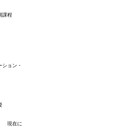
工学科
後期課程
ーション・
授
に