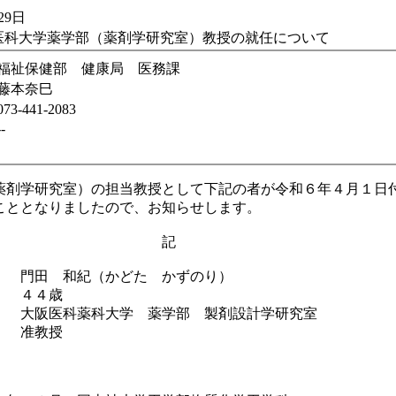
29日
医科大学薬学部（薬剤学研究室）教授の就任について
福祉保健部 健康局 医務課
藤本奈巳
073-441-2083
--
剤学研究室）の担当教授として下記の者が令和６年４月１日
こととなりましたので、お知らせします。
記
門田 和紀（かどた かずのり）
 ４４歳
大阪医科薬科大学 薬学部 製剤設計学研究室
教授