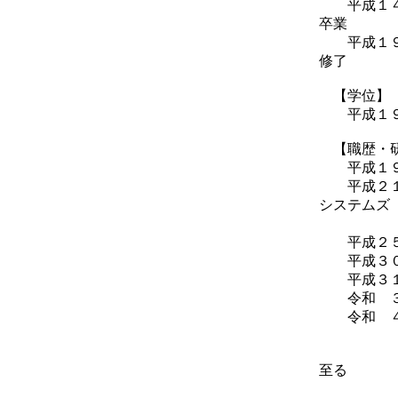
平成１
卒業
平成１９
修了
【学位】
平成１９年
【職歴・
平成１９年
平成２１年
システムズ
製
平成２５年
平成３０年
平成３１年 ４月 
令和 ３年
令和 ４年
至る