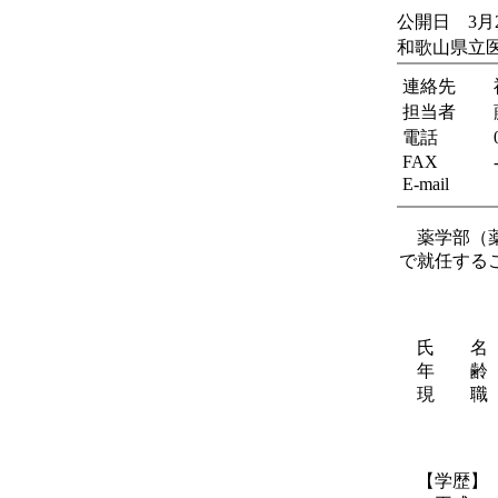
公開日 3月
和歌山県立
連絡先
担当者
電話
FAX
E-mail
薬学部（薬
で就任する
氏 名 
年 齢
現 職 
准
【学歴】