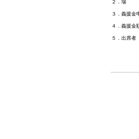
２．場 
３．義援金
４．義援
５．出席
専務理
事務局