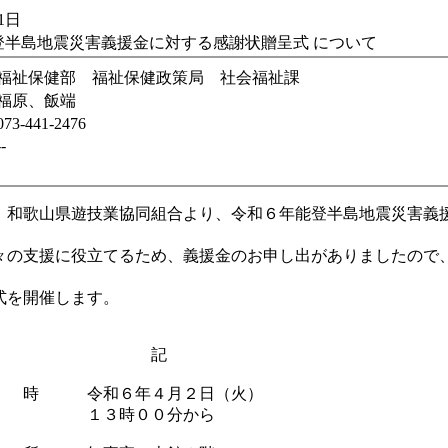
1日
登半島地震災害義援金に対する感謝状贈呈式 について
福祉保健部 福祉保健政策局 社会福祉課
福原、飯端
073-441-2476
--
和歌山県遊技業協同組合より、令和６年能登半島地震災害義
々の支援に役立てるため、義援金のお申し出がありましたので
式を開催します。
記
時 令和６年４月２日（火）
時００分から