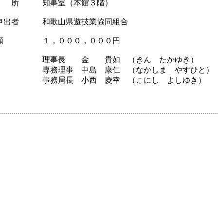
所 知事室（本館３階）
申出者 和歌山県遊技業協同組合
金額 １，０００，０００円
者 理事長 金 貴如 （きん たかゆき）
事 中島 康仁 （なかしま やすひと）
長 小西 慶幸 （こにし よしゆき）