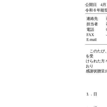
公開日 4月
令和６年能
連絡先
担当者
電話
FAX
E-mail
このたび、
を受
けられた方
おり
感謝状贈呈
１．日 
１３