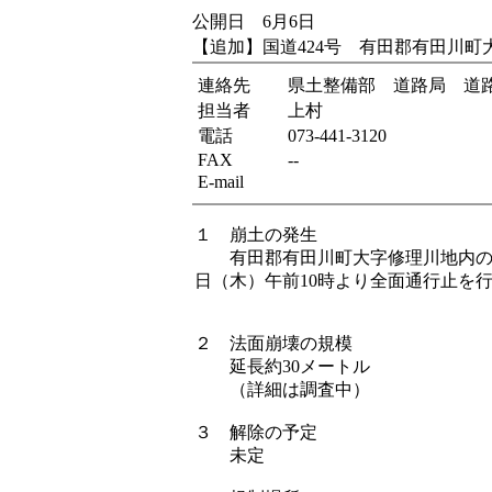
公開日 6月6日
【追加】国道424号 有田郡有田川
連絡先
県土整備部 道路局 道
担当者
上村
電話
073-441-3120
FAX
--
E-mail
１ 崩土の発生
有田郡有田川町大字修理川地内の国道
日（木）午前10時より全面通行止を
２ 法面崩壊の規模
延長約30メートル
（詳細は調査中）
３ 解除の予定
未定