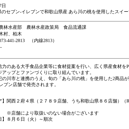
7日
県のセブン‐イレブンで和歌山県産 あら川の桃を使用したスイ
農林水産部 農林水産政策局 食品流通課
木村、柏木
073-441-2813 （内線2813）
--
信力のある大手食品企業等に食材提案を行い、広く県産食材をP
ジアップとファンづくりに取り組んでいます。
紀の川市と連携のうえ、旬の「あら川の桃」を使用した2商品が
イレブン店舗で発売されます。
ア】関西２府４県（２７８９店舗、うち和歌山県８６店舗）（R
より取扱いのない場合がございます
日】８月６日（火）～順次