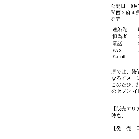
公開日 8月
関西２府４
発売！
連絡先
担当者
電話
FAX
E-mail
県では、発
なるイメー
このたび、
のセブン‐
【販売エリ
時点）
※店舗に
【発 売 