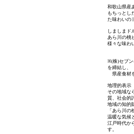
和歌山県産あ
もちっとし
た味わいの
しましまドル
あら川の桃
様々な味わ
※(株)セブ
を締結し、
県産食材を
地理的表示
その地域な
質、社会的
地域の知的
「あら川の
温暖な気候
江戸時代か
す。