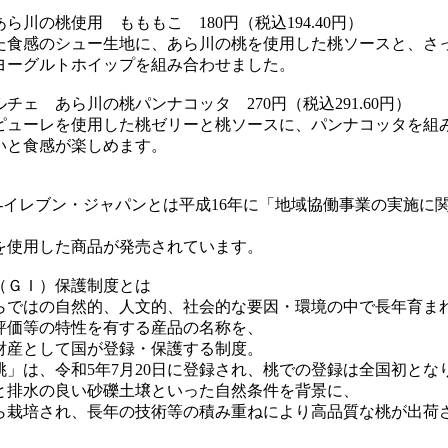
ら川の桃使用 もももこ 180円（税込194.40円）
た食感のシュー生地に、あら川の桃を使用した桃ソースと、さ
ヨーグルトホイップを組み合わせました。
チェ あら川の桃パンナコッタ 270円（税込291.60円）
ピューレを使用した桃ゼリーと桃ソースに、パンナコッタを組
いと食感が楽しめます。
ン‐イレブン・ジャパンとは平成16年に「地域協働事業の実施に
使用した商品が発売されています。
（ＧＩ）保護制度とは
らではの自然的、人文的、社会的な要因・環境の中で長年育ま
評価等の特性を有する産品の名称を、
財産として国が登録・保護する制度。
桃」は、令和5年7月20日に登録され、桃での登録は全国初とな
と排水の良い砂礫土壌といった自然条件を背景に、
ら栽培され、長年の技術等の積み重ねにより高品質な桃が出荷