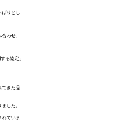
っぱりとし
み合わせ、
関する協定」
れてきた品
りました。
されていま