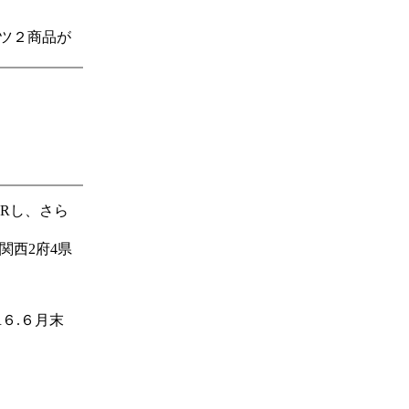
ーツ２商品が
Rし、さら
関西2府4県
６.６月末