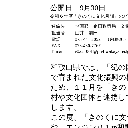
公開日 9月30日
令和６年度「きのくに文化月間」のパ
連絡先
企画部 企画政策局 文
担当者
山井、前田
電話
073-441-2052 （内線205
FAX
073-436-7767
E-mail
e0221001@pref.wakayama.lg
和歌山県では、「紀の
で育まれた文化振興の
ため、１１月を「きの
村や文化団体と連携し
します。
この度、「きのくに文
や、エンジン０１in