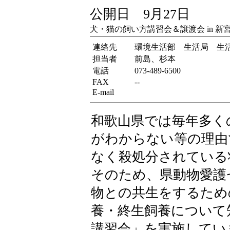
公開日 9月27日
犬・猫の飼い方講習会＆譲渡会 in 新
連絡先
環境生活部 生活局 生
担当者
前島、杉本
電話
073-489-6500
FAX
--
E-mail
和歌山県では毎年多く
がわからない等の理由
なく殺処分されている
そのため、県動物愛護
物との共生をするため
養・終生飼養について
講習会」を実施してい