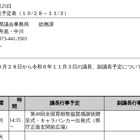
25日
予定表（１０/２８～１１/３）
県議会事務局 総務課
舟底・中川
073-441-3503
--
０月２８日から令和６年１１月３日の議長、副議長予定につい
時
曜
議長行事予定
副議長行
間
第49回全国育樹祭協賛感謝状贈
14:35
月
呈式・キャラバンカー出発式（県
～
庁正面玄関前広場）
火