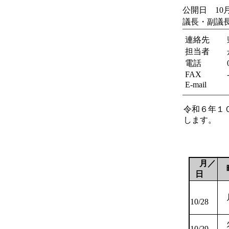
公開日 10月
議長・副議長
連絡先
担当者
電話
FAX
E-mail
令和６年１
します。
月／
日
10/28
10/29