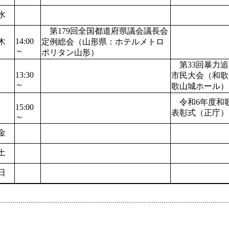
水
第179回全国都道府県議会議長会
14:00
木
定例総会（山形県：ホテルメトロ
～
ポリタン山形）
第33回暴力追
13:30
市民大会（和歌
～
歌山城ホール
令和6年度和
15:00
表彰式（正庁
～
金
土
日