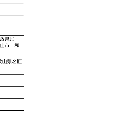
放県民・
山市：和
）
歌山県名匠
）