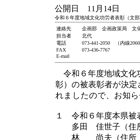
公開日 11月14日
令和６年度地域文化功労者表彰（文部
連絡先
企画部 企画政策局 文
担当者
北代
電話
073-441-2050 （内線206
FAX
073-436-7767
E-mail
令和６年度地域文化
彰）の被表彰者が決定
れましたので、お知ら
１ 令和６年度本県被
多田 佳世子（住所
林 尚夫（住所：