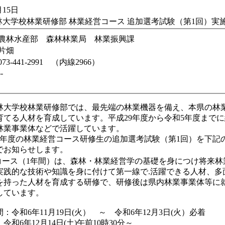
15日
大学校林業研修部 林業経営コース 追加選考試験（第1回）実
農林水産部 森林林業局 林業振興課
片畑
073-441-2991 （内線2966）
--
林大学校林業研修部では、最先端の林業機器を備え、本県の林
育てる人材を育成しています。平成29年度から令和5年度までに
林業事業体などで活躍しています。
7年度の林業経営コース研修生の追加選考試験（第1回）を下記
でお知らせします。
コース（1年間）は、森林・林業経営学の基礎を身につけ将来林
実践的な技術や知識を身に付けて第一線で.活躍できる人材、多
を持った人材を育成する研修で、研修後は県内林業事業体等に
しています。
：令和6年11月19日(火） ～ 令和6年12月3日(火）必着
 ：令和6年12月14日(土)午前10時30分～