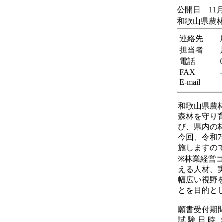
公開日 11月
和歌山県農林
連絡先
担当者
電話
FAX
E-mail
和歌山県農
森林を守り
び、県内の
今回、令和
施しますの
※林業経営
える人材、
幅広い視野
とを目的と
願書受付期間
試 験 日 時