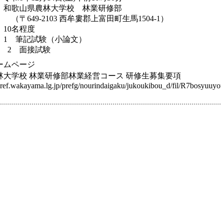
所 ：和歌山県農林大学校 林業研修部
-2103 西牟婁郡上富田町生馬1504-1）
 ：10名程度
目 ：1 筆記試験（小論文）
面接試験
ームページ
林大学校 林業研修部林業経営コース 研修生募集要項
ref.wakayama.lg.jp/prefg/nourindaigaku/jukoukibou_d/fil/R7bosyuuy