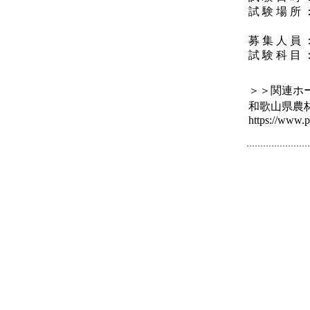
試 験 場 
（〒649
募 集 人 員
試 験 科 
2 
＞＞関連ホ
和歌山県農
https://www.p