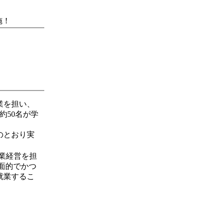
施！
業を担い、
約50名が学
のとおり実
業経営を担
面的でかつ
就業するこ