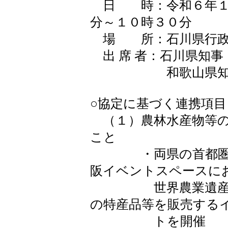
日 時：令和６年１
分～１０時３０分
場 所：石川県行政
出 席 者：石川県知
和歌山県知事 
○協定に基づく連携項目
（１）農林水産物等の
こと
・両県の首都圏アン
阪イベントスペースに
世界農業遺産認定
の特産品等を販売する
トを開催