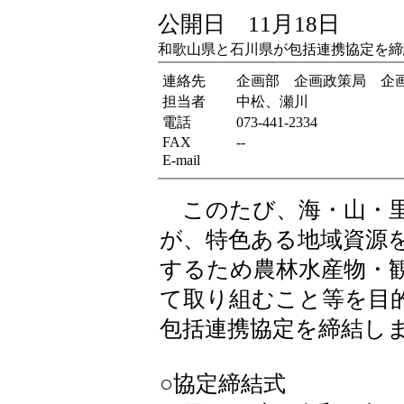
公開日 11月18日
和歌山県と石川県が包括連携協定を締
連絡先
企画部 企画政策局 企
担当者
中松、瀬川
電話
073-441-2334
FAX
--
E-mail
このたび、海・山・里
が、特色ある地域資源
するため農林水産物・
て取り組むこと等を目
包括連携協定を締結し
○協定締結式