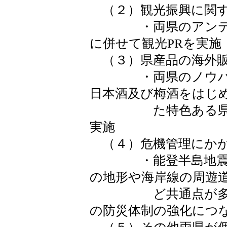
（２）観光振興に関
・両県のアンテナ
に併せて観光PRを実施
（３）県産品の海外販
・両県のノウハウ
日本酒及び梅酒をはじ
た特色ある県産品
実施
（４）危機管理にかか
・能登半島地震の
の地形や海岸線の周遊
ど共通点が多い両
の防災体制の強化につ