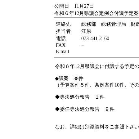
公開日 11月27日
令和６年12月県議会定例会付議予定案
連絡先
総務部 総務管理局 財
担当者
江原
電話
073-441-2160
FAX
--
E-mail
令和６年12月県議会に付議する予定
◆議案 38件
（予算案件５件、条例案件10件、その
◆専決処分報告 １件
◆委任専決処分報告 ９件
なお、詳細は別添資料をご参照下さ