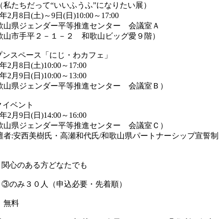
たちだって“いいふうふ”になりたい展）
日(土)～9日(日)10:00～17:00
県ジェンダー平等推進センター 会議室Ａ
手平２－１－２ 和歌山ビッグ愛９階）
スペース「にじ・わカフェ」
日(土)10:00～17:00
日(日)10:00～13:00
県ジェンダー平等推進センター 会議室Ｂ）
イベント
日(日)14:00～16:00
県ジェンダー平等推進センター 会議室Ｃ）
安西美樹氏・高瀬和代氏/和歌山県パートナーシップ宣誓制
プル
関心のある方どなたでも
③のみ３０人（申込必要・先着順）
：無料