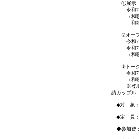
①展示（私
令和7年2月8
（和歌山
和歌山市
②オープン
令和7年2月8
令和7年2月9
（和歌山
③トーク
令和7年2月9
（和歌山
※登壇者:
請カッ
◆対 象：
◆定 員：
◆参加費