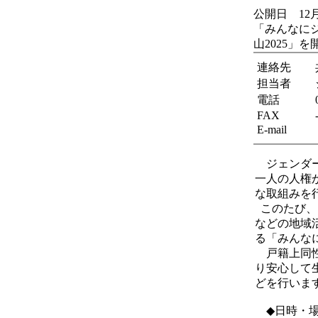
公開日 12月
「みんなにジ
山2025」
連絡先
担当者
電話
FAX
E-mail
ジェンダー
一人の人権
な取組みを
このたび、
などの地域
る「みんな
戸籍上同性
り安心して
どを行いま
◆日時・