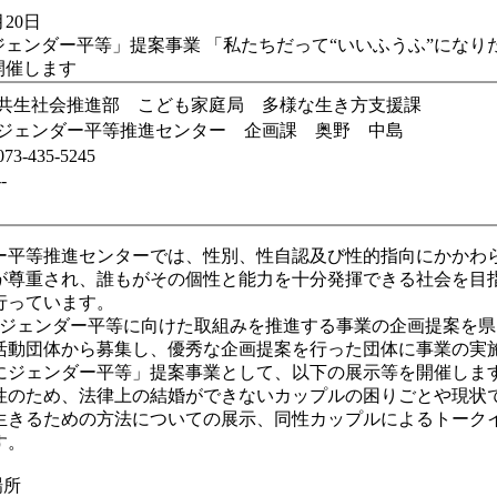
20日
ェンダー平等」提案事業 「私たちだって“いいふうふ”になりたい
を開催します
共生社会推進部 こども家庭局 多様な生き方支援課
ジェンダー平等推進センター 企画課 奥野 中島
073-435-5245
--
平等推進センターでは、性別、性自認及び性的指向にかかわ
が尊重され、誰もがその個性と能力を十分発揮できる社会を目
行っています。
ジェンダー平等に向けた取組みを推進する事業の企画提案を県
活動団体から募集し、優秀な企画提案を行った団体に事業の実
にジェンダー平等」提案事業として、以下の展示等を開催しま
のため、法律上の結婚ができないカップルの困りごとや現状
生きるための方法についての展示、同性カップルによるトーク
す。
場所