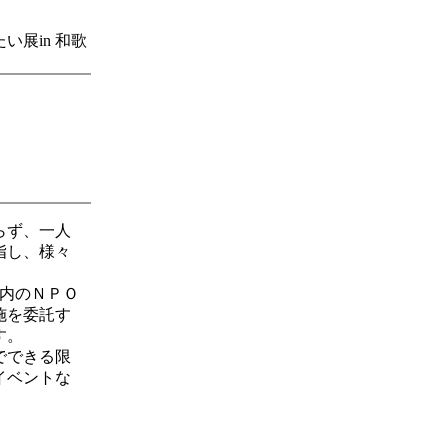
展in 和歌
らず、一人
指し、様々
内のＮＰＯ
施を委託す
す。
でできる限
イベントな