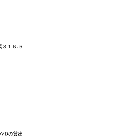
３１６-５
VDの貸出