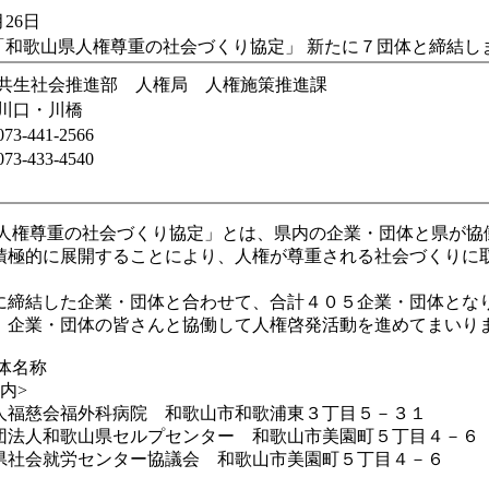
26日
「和歌山県人権尊重の社会づくり協定」 新たに７団体と締結し
共生社会推進部 人権局 人権施策推進課
川口・川橋
073-441-2566
073-433-4540
人権尊重の社会づくり協定」とは、県内の企業・団体と県が協
積極的に展開することにより、人権が尊重される社会づくりに
締結した企業・団体と合わせて、合計４０５企業・団体とな
企業・団体の皆さんと協働して人権啓発活動を進めてまいり
体名称
内>
福慈会福外科病院 和歌山市和歌浦東３丁目５－３１
法人和歌山県セルプセンター 和歌山市美園町５丁目４－６
社会就労センター協議会 和歌山市美園町５丁目４－６