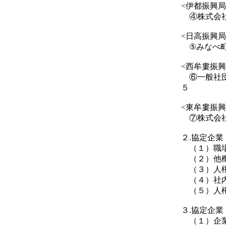
<伊都振興局
④株式会社
<日高振興局
⑤みなべ町
<西牟婁振興
⑥一般社団
５
<東牟婁振興
⑦株式会社
２.協定企
（１）職場
（２）他機
（３）人権
（４）社内
（５）人権
３.協定企
（１）企業