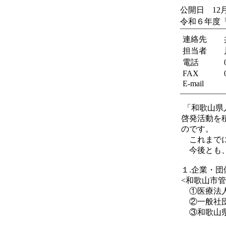
公開日 12月
令和６年度
連絡先
担当者
電話
FAX
E-mail
「和歌山県
啓発活動を
のです。
これまでに
今後とも、
１.企業・団
<和歌山市管
①医療法人
②一般社団
③和歌山県