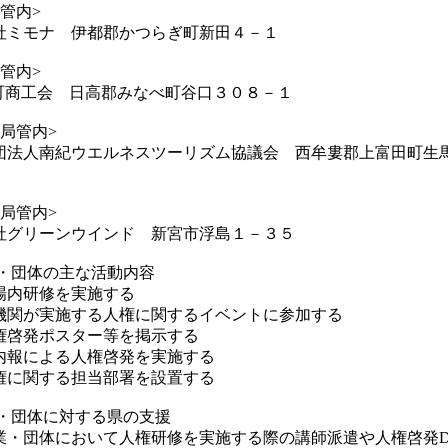
管内>
ミモナ 伊都郡かつらぎ町新田４－１
管内>
商工会 日高郡みなべ町谷口３０８－１
局管内>
法人南紀ウエルネスツーリズム協議会 西牟婁郡上富田町生馬
局管内>
グリーンウインド 新宮市浮島１－３５
業・団体の主な活動内容
内研修を実施する
関が実施する人権に関するイベントに参加する
啓発ポスター等を掲示する
報による人権啓発を実施する
に関する担当部署を設置する
業・団体に対する県の支援
・団体において人権研修を実施する際の講師派遣や人権啓発D