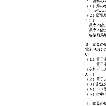
２ 資料の
（１）県の
https://www.
（２）閲覧
く））
・県庁本館
・県庁本館
・各振興局
３ 意見の
電子申請シ
い。
（１）電子申請シス
電子申請システム
（令和7年1
ん。）
（２）電子メール
（３）郵送先
（４）FAX番号
（５）持参
４ 意見の