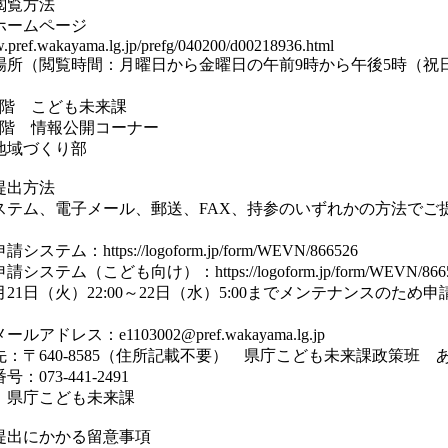
閲覧方法
ホームページ
pref.wakayama.lg.jp/prefg/040200/d00218936.html
場所（閲覧時間：月曜日から金曜日の午前9時から午後5時（祝
1階 こども未来課
2階 情報公開コーナー
地域づくり部
提出方法
ステム、電子メール、郵送、FAX、持参のいずれかの方法でご
テム：https://logoform.jp/form/WEVN/866526
（こども向け）：https://logoform.jp/form/WEVN/866
月21日（火）22:00～22日（水）5:00までメンテナンスのため
アドレス：e1103002@pref.wakayama.lg.jp
：〒640-8585（住所記載不要） 県庁こども未来課政策班 
：073-441-2491
：県庁こども未来課
提出にかかる留意事項