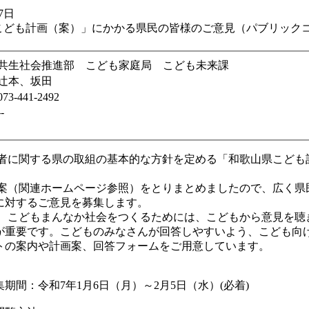
7日
こども計画（案）」にかかる県民の皆様のご意見（パブリック
共生社会推進部 こども家庭局 こども未来課
辻本、坂田
073-441-2492
--
者に関する県の取組の基本的な方針を定める「和歌山県こども
案（関連ホームページ参照）をとりまとめましたので、広く県
に対するご意見を募集します。
、こどもまんなか社会をつくるためには、こどもから意見を聴
が重要です。こどものみなさんが回答しやすいよう、こども向
トの案内や計画案、回答フォームをご用意しています。
期間：令和7年1月6日（月）～2月5日（水）(必着)