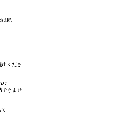
日は除
提出くださ
527
申請できませ
あて