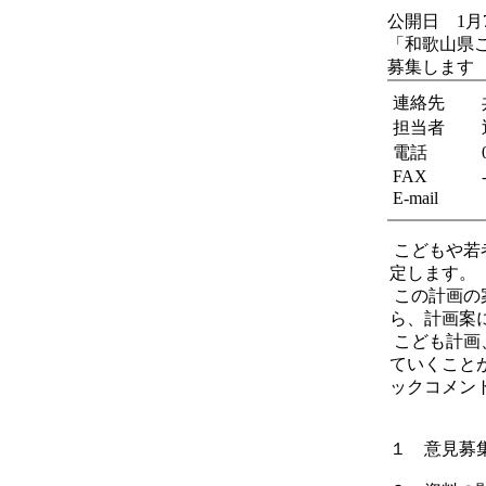
公開日 1月
「和歌山県
募集します
連絡先
担当者
電話
FAX
E-mail
こどもや若
定します。
この計画の
ら、計画案
こども計画
ていくこと
ックコメン
１ 意見募集