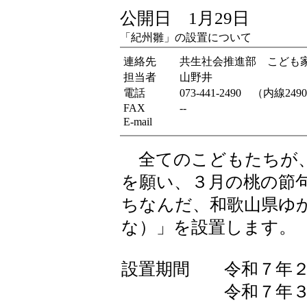
公開日 1月29日
「紀州雛」の設置について
連絡先
共生社会推進部 こども
担当者
山野井
電話
073-441-2490 （内線249
FAX
--
E-mail
全てのこどもたちが、
を願い、３月の桃の節
ちなんだ、和歌山県ゆ
な）」を設置します。
設置期間 令和７年２
令和７年３月３日