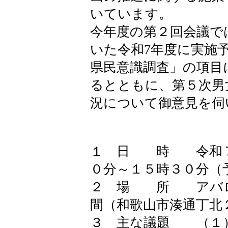
いています。
今年度の第２回会議で
いた令和7年度に実施
県民意識調査」の項目
るとともに、第５次男
況について御意見を伺
１ 日 時 令和７
０分～１５時３０分（
２ 場 所 アバロ
間（和歌山市湊通丁北
３ 主な議題 （１