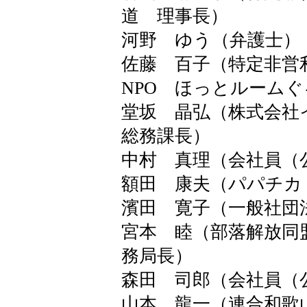
道 理事長）
河野 ゆう（弁護士）
佐藤 百子（特定非営
NPO ほっとルーム
堂坂 晶弘（株式会社
総務課長）
中村 真理（会社員（
額田 康夫（パパチカ
濱田 寛子（一般社団
宮本 睦（部落解放同
務局長）
森田 司郎（会社員（
山本 龍一（連合和歌