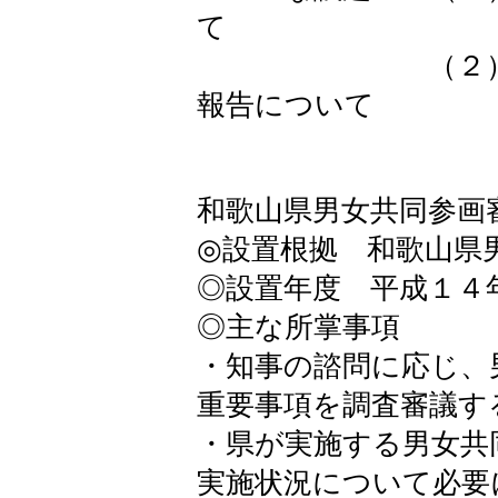
て
（２）男女共
報告について
和歌山県男女共同参画
◎設置根拠 和歌山県
◎設置年度 平成１４
◎主な所掌事項
・知事の諮問に応じ、
重要事項を調査審議す
・県が実施する男女共
実施状況について必要