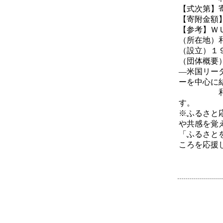
【式次第】
【寄附金額
【参考】Ｗ
（所在地）
（設立）１
（団体概要
―米国リー
ーを中心に
和歌山の
す。
※ふるさと
や共感を覚
「ふるさと
ころを応援