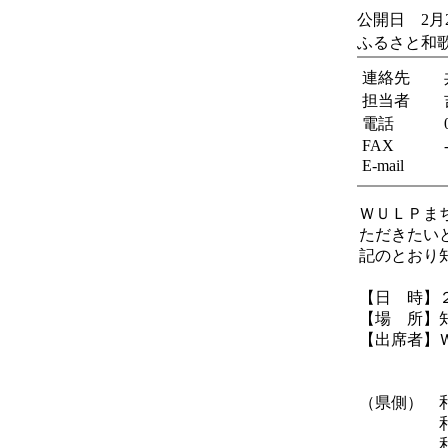
公開日 2月
ふるさと和
連絡先
担当者
電話
FAX
E-mail
ＷＵＬＰま
ただきたい
記のとおり
【日 時】
【場 所】
【出席者】
副 
事務
（県側
和歌山
和歌山