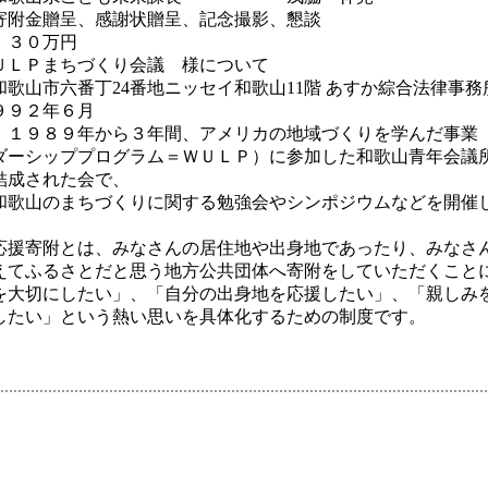
寄附金贈呈、感謝状贈呈、記念撮影、懇談
】３０万円
ＵＬＰまちづくり会議 様について
和歌山市六番丁24番地ニッセイ和歌山11階 あすか綜合法律事務
９９２年６月
）１９８９年から３年間、アメリカの地域づくりを学んだ事業
ダーシッププログラム＝ＷＵＬＰ）に参加した和歌山青年会議
結成された会で、
まちづくりに関する勉強会やシンポジウムなどを開催し
応援寄附とは、みなさんの居住地や出身地であったり、みなさ
えてふるさとだと思う地方公共団体へ寄附をしていただくこと
を大切にしたい」、「自分の出身地を応援したい」、「親しみ
したい」という熱い思いを具体化するための制度です。