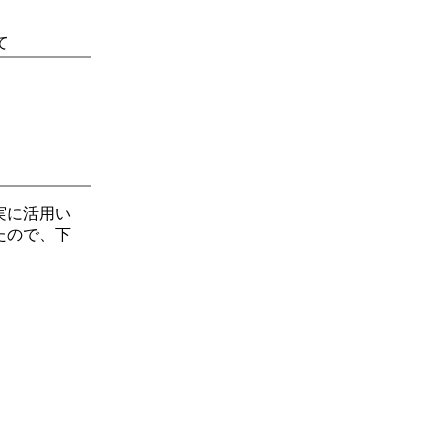
て
実に活用い
たので、下