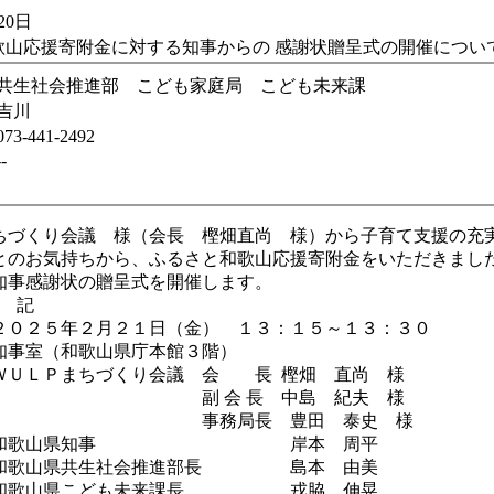
20日
歌山応援寄附金に対する知事からの 感謝状贈呈式の開催につい
共生社会推進部 こども家庭局 こども未来課
吉川
073-441-2492
--
ちづくり会議 様（会長 樫畑直尚 様）から子育て支援の充
とのお気持ちから、ふるさと和歌山応援寄附金をいただきまし
知事感謝状の贈呈式を開催します。
記
２０２５年２月２１日（金） １３：１５～１３：３０
知事室（和歌山県庁本館３階）
ＷＵＬＰまちづくり会議 会 長 樫畑 直尚 様
会 長 中島 紀夫 様
局長 豊田 泰史 様
） 和歌山県知事 岸本 周平
県共生社会推進部長 島本 由美
県こども未来課長 戎脇 伸晃