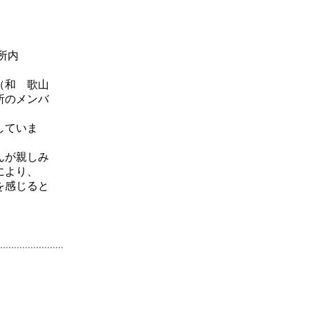
所内
（和 歌山
所のメンバ
ていま
んが親しみ
により、
を感じると