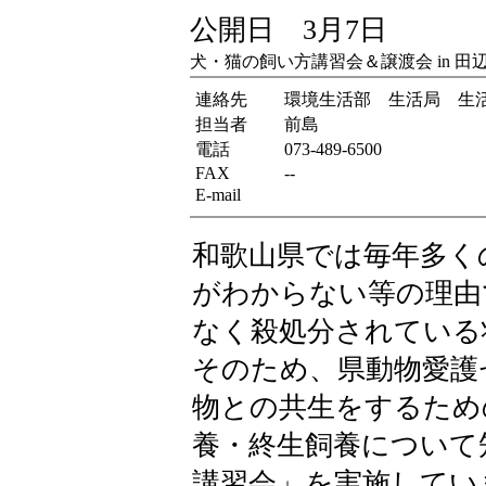
公開日 3月7日
犬・猫の飼い方講習会＆譲渡会 in 田
連絡先
環境生活部 生活局 生
担当者
前島
電話
073-489-6500
FAX
--
E-mail
和歌山県では毎年多く
がわからない等の理由
なく殺処分されている
そのため、県動物愛護
物との共生をするため
養・終生飼養について
講習会」を実施してい