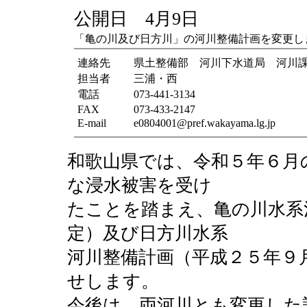
公開日 4月9日
「亀の川及び日方川」の河川整備計画を変更し
連絡先
県土整備部 河川下水道局 河川
担当者
三浦・西
電話
073-441-3134
FAX
073-433-2147
E-mail
e0804001@pref.wakayama.lg.jp
和歌山県では、令和５年６月
な浸水被害を受け
たことを踏まえ、亀の川水系
定）及び日方川水系
河川整備計画（平成２５年９
せします。
今後は、両河川とも変更した