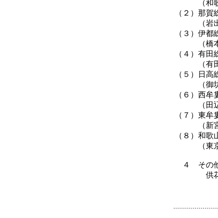
（和歌山
（２）那賀総
（岩出市
（３）伊都総
（橋本市
（４）有田総
（有田郡
（５）日高
（御坊市
（６）西牟婁
（田辺市
（７）東
（新宮市
（８）和歌
（東京都千
４ その
供花やお