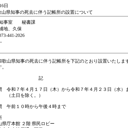
16日
歌山県知事の死去に伴う記帳所の設置について
知事室 秘書課
浦地、久保
073-441-2026
--
歌山県知事の死去に伴う記帳所を下記のとおり設置いたしま
す。
記
間 令和７年４月１７日（木）から令和７年４月２３日（水）
日を除く。）
間 午前１０時から午後４時まで
所
県庁本館 ２階 県民ロビー