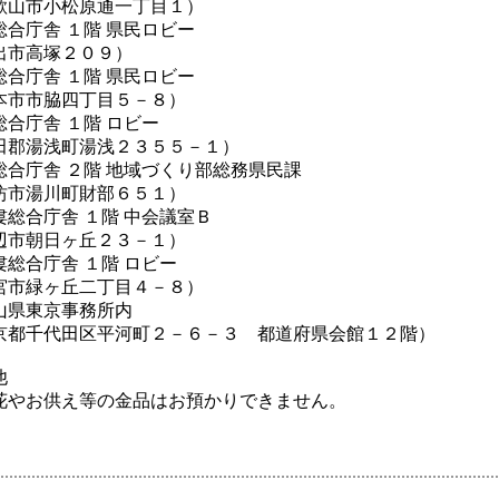
市小松原通一丁目１）
合庁舎 １階 県民ロビー
高塚２０９）
合庁舎 １階 県民ロビー
市脇四丁目５－８）
合庁舎 １階 ロビー
湯浅町湯浅２３５５－１）
総合庁舎 ２階 地域づくり部総務県民課
湯川町財部６５１）
総合庁舎 １階 中会議室Ｂ
朝日ヶ丘２３－１）
牟婁総合庁舎 １階 ロビー
緑ヶ丘二丁目４－８）
山県東京事務所内
代田区平河町２－６－３ 都道府県会館１２階）
他
供え等の金品はお預かりできません。