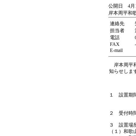
公開日 4月
岸本周平和
連絡先
担当者
電話
FAX
E-mail
岸本周平和
知らせしま
１ 設置期
（土
２ 受付時
３ 設置場
（１）和歌山