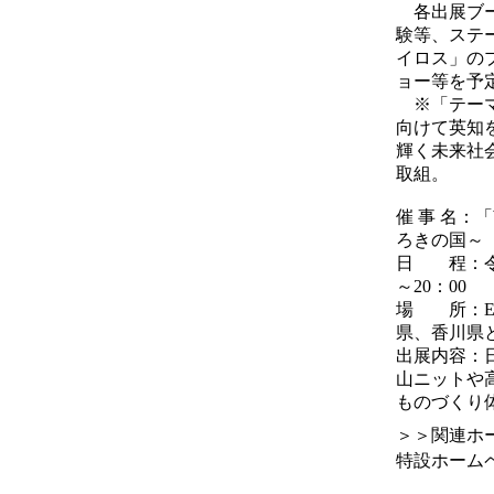
各出展ブー
験等、ステ
イロス」の
ョー等を予
※「テーマ
向けて英知
輝く未来社
取組。
催 事 名：「
ろきの国～
日 程：令和
～20：00
場 所：EX
県、香川県
出展内容：
山ニットや
ものづくり
＞＞関連ホ
特設ホームページ h