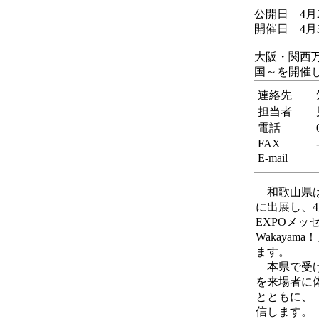
公開日 4月
開催日 4月
大阪・関西万
国～を開催
連絡先
担当者
電話
FAX
E-mail
和歌山県は
に出展し、4
EXPOメッ
Wakaya
ます。
本県で受け
を来場者に
とともに、
信します。