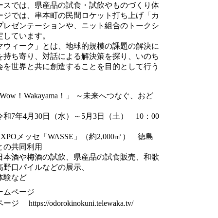
スでは、県産品の試食・試飲やものづくり体
ージでは、串本町の民間ロケット打ち上げ「カ
プレゼンテーションや、ニット組合のトークシ
定しています。
ウィーク」とは、地球的規模の課題の解決に
を持ち寄り、対話による解決策を探り、いのち
会を世界と共に創造することを目的として行う
Wow！Wakayama！」 ～未来へつなぐ、おど
7年4月30日（水）～5月3日（土） 10：00
POメッセ「WASSE」（約2,000㎡） 徳島
との共同利用
日本酒や梅酒の試飲、県産品の試食販売、和歌
高野口パイルなどの展示、
体験など
ームページ
ttps://odorokinokuni.telewaka.tv/