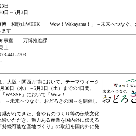
23日
30日～5月3日
博 和歌山WEEK 「Wow！Wakayama！」～未来へつなぐ
します
知事室 万博推進課
見上
073-441-2703
--
、大阪・関西万博において、テーマウィーク
月30日（水）～5月3日（土）までの4日間、
セ「WASSE」において「Wow！
ma！」 ～未来へつなぐ、おどろきの国～を開催し
継がれてきた、食やものづくり等の伝統文化
体験いただき、魅力ある産業を国内外に伝える
「持続可能な産地づくり」の取組を国内外に発