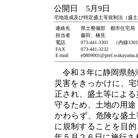
公開日 5月9日
宅地造成及び特定盛土等規制法（盛土
連絡先
県土整備部 都市住宅局
担当者
藤田、楠見
電話
073-441-3301 （内線330
FAX
073-441-3232
E-mail
e0809001@pref.wakayama.lg
令和３年に静岡県熱
災害をきっかけに、宅
正され、盛土等による
守るため、土地の用途
かわらず、危険な盛土
に規制することを目的
年５月２６日に施行さ