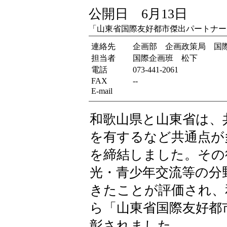
公開日 6月13日
「山東省国際友好都市傑出パートナー
連絡先
企画部 企画政策局 国
担当者
国際企画班 松下
電話
073-441-2061
FAX
--
E-mail
和歌山県と山東省は、
を有するなど共通点が
を締結しました。その
光・青少年交流等の分
きたことが評価され、
ら「山東省国際友好都
彰されました。